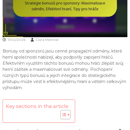
11/02/2026
Clara Monroe
Bonusy od sponzorů jsou cenné propagační odměny, které
herní společnosti nabízejí, aby podpořily zapojení hráčů.
Efektivním využitím těchto bonusů mohou hráči zlepšit svůj
herní zážitek a maximalizovat své odměny. Pochopení
různých typů bonusů a jejich integrace do strategického
přístupu může vést k efektivnějšímu hraní a větším celkovým
výhodám.
Key sections in the article: