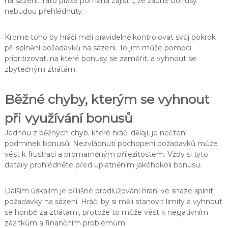
na sázení. Tato praxe pomáhá zajistit, že žádné bonusy
nebudou přehlédnuty.
Kromě toho by hráči měli pravidelně kontrolovat svůj pokrok
při splnění požadavků na sázení. To jim může pomoci
prioritizovat, na které bonusy se zaměřit, a vyhnout se
zbytečným ztrátám.
Běžné chyby, kterým se vyhnout
při využívání bonusů
Jednou z běžných chyb, které hráči dělají, je nečtení
podmínek bonusů. Nezvládnutí pochopení požadavků může
vést k frustraci a promarněným příležitostem. Vždy si tyto
detaily prohlédněte před uplatněním jakéhokoli bonusu.
Dalším úskalím je přílišné prodlužování hraní ve snaze splnit
požadavky na sázení. Hráči by si měli stanovit limity a vyhnout
se honbě za ztrátami, protože to může vést k negativním
zážitkům a finančním problémům.