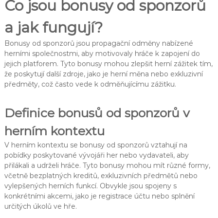
Co jsou bonusy od sponzorů
a jak fungují?
Bonusy od sponzorů jsou propagační odměny nabízené
herními společnostmi, aby motivovaly hráče k zapojení do
jejich platforem. Tyto bonusy mohou zlepšit herní zážitek tím,
že poskytují další zdroje, jako je herní měna nebo exkluzivní
předměty, což často vede k odměňujícímu zážitku.
Definice bonusů od sponzorů v
herním kontextu
V herním kontextu se bonusy od sponzorů vztahují na
pobídky poskytované vývojáři her nebo vydavateli, aby
přilákali a udrželi hráče. Tyto bonusy mohou mít různé formy,
včetně bezplatných kreditů, exkluzivních předmětů nebo
vylepšených herních funkcí. Obvykle jsou spojeny s
konkrétními akcemi, jako je registrace účtu nebo splnění
určitých úkolů ve hře.