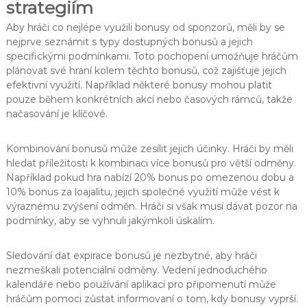
strategiím
Aby hráči co nejlépe využili bonusy od sponzorů, měli by se
nejprve seznámit s typy dostupných bonusů a jejich
specifickými podmínkami. Toto pochopení umožňuje hráčům
plánovat své hraní kolem těchto bonusů, což zajišťuje jejich
efektivní využití. Například některé bonusy mohou platit
pouze během konkrétních akcí nebo časových rámců, takže
načasování je klíčové.
Kombinování bonusů může zesílit jejich účinky. Hráči by měli
hledat příležitosti k kombinaci více bonusů pro větší odměny.
Například pokud hra nabízí 20% bonus po omezenou dobu a
10% bonus za loajalitu, jejich společné využití může vést k
výraznému zvýšení odměn. Hráči si však musí dávat pozor na
podmínky, aby se vyhnuli jakýmkoli úskalím.
Sledování dat expirace bonusů je nezbytné, aby hráči
nezmeškali potenciální odměny. Vedení jednoduchého
kalendáře nebo používání aplikací pro připomenutí může
hráčům pomoci zůstat informovaní o tom, kdy bonusy vyprší.