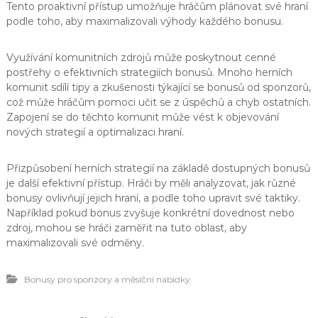
Tento proaktivní přístup umožňuje hráčům plánovat své hraní
podle toho, aby maximalizovali výhody každého bonusu.
Využívání komunitních zdrojů může poskytnout cenné
postřehy o efektivních strategiích bonusů. Mnoho herních
komunit sdílí tipy a zkušenosti týkající se bonusů od sponzorů,
což může hráčům pomoci učit se z úspěchů a chyb ostatních.
Zapojení se do těchto komunit může vést k objevování
nových strategií a optimalizaci hraní.
Přizpůsobení herních strategií na základě dostupných bonusů
je další efektivní přístup. Hráči by měli analyzovat, jak různé
bonusy ovlivňují jejich hraní, a podle toho upravit své taktiky.
Například pokud bonus zvyšuje konkrétní dovednost nebo
zdroj, mohou se hráči zaměřit na tuto oblast, aby
maximalizovali své odměny.
Bonusy pro sponzory a měsíční nabídky