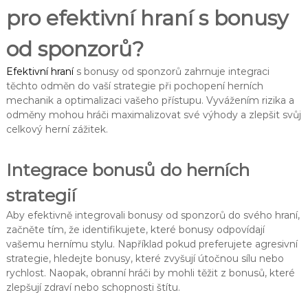
pro efektivní hraní s bonusy
od sponzorů?
Efektivní hraní
s bonusy od sponzorů zahrnuje integraci
těchto odměn do vaší strategie při pochopení herních
mechanik a optimalizaci vašeho přístupu. Vyvážením rizika a
odměny mohou hráči maximalizovat své výhody a zlepšit svůj
celkový herní zážitek.
Integrace bonusů do herních
strategií
Aby efektivně integrovali bonusy od sponzorů do svého hraní,
začněte tím, že identifikujete, které bonusy odpovídají
vašemu hernímu stylu. Například pokud preferujete agresivní
strategie, hledejte bonusy, které zvyšují útočnou sílu nebo
rychlost. Naopak, obranní hráči by mohli těžit z bonusů, které
zlepšují zdraví nebo schopnosti štítu.