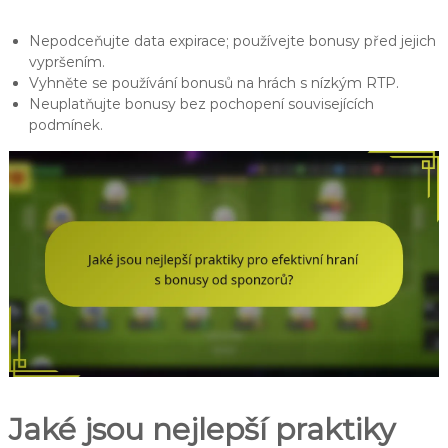
Nepodceňujte data expirace; používejte bonusy před jejich
vypršením.
Vyhněte se používání bonusů na hrách s nízkým RTP.
Neuplatňujte bonusy bez pochopení souvisejících
podmínek.
Jaké jsou nejlepší praktiky