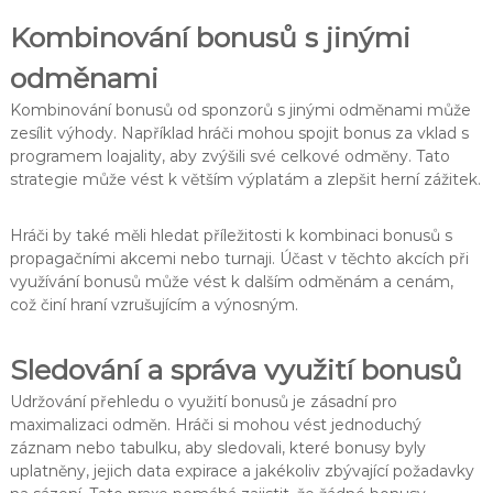
Kombinování bonusů s jinými
odměnami
Kombinování bonusů od sponzorů s jinými odměnami může
zesílit výhody. Například hráči mohou spojit bonus za vklad s
programem loajality, aby zvýšili své celkové odměny. Tato
strategie může vést k větším výplatám a zlepšit herní zážitek.
Hráči by také měli hledat příležitosti k kombinaci bonusů s
propagačními akcemi nebo turnaji. Účast v těchto akcích při
využívání bonusů může vést k dalším odměnám a cenám,
což činí hraní vzrušujícím a výnosným.
Sledování a správa využití bonusů
Udržování přehledu o využití bonusů je zásadní pro
maximalizaci odměn. Hráči si mohou vést jednoduchý
záznam nebo tabulku, aby sledovali, které bonusy byly
uplatněny, jejich data expirace a jakékoliv zbývající požadavky