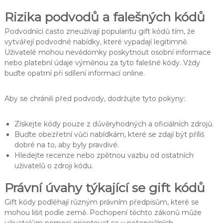
Rizika podvodů a falešných kódů
Podvodníci často zneužívají popularitu gift kódů tím, že
vytvářejí podvodné nabídky, které vypadají legitimně.
Uživatelé mohou nevědomky poskytnout osobní informace
nebo platební údaje výměnou za tyto falešné kódy. Vždy
buďte opatrní při sdílení informací online.
Aby se chránili před podvody, dodržujte tyto pokyny:
Získejte kódy pouze z důvěryhodných a oficiálních zdrojů.
Buďte obezřetní vůči nabídkám, které se zdají být příliš
dobré na to, aby byly pravdivé.
Hledejte recenze nebo zpětnou vazbu od ostatních
uživatelů o zdroji kódu.
Právní úvahy týkající se gift kódů
Gift kódy podléhají různým právním předpisům, které se
mohou lišit podle země. Pochopení těchto zákonů může
uživatelům pomoci orientovat se v potenciálních