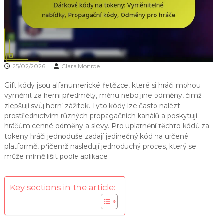
25/02/2026
Clara Monroe
Gift kódy jsou alfanumerické řetězce, které si hráči mohou
vyměnit za herní předměty, měnu nebo jiné odměny, čímž
zlepšují svůj herní zážitek. Tyto kódy lze často nalézt
prostřednictvím různých propagačních kanálů a poskytují
hráčům cenné odměny a slevy. Pro uplatnění těchto kódů za
tokeny hráči jednoduše zadají jedinečný kód na určené
platformě, přičemž následují jednoduchý proces, který se
může mírně lišit podle aplikace.
Key sections in the article: