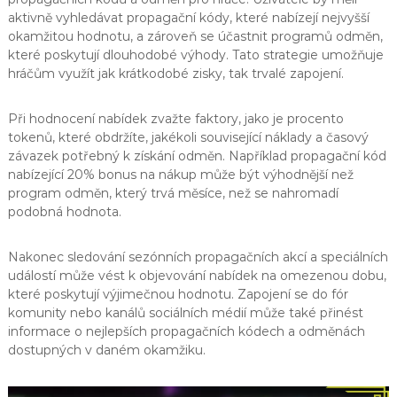
aktivně vyhledávat propagační kódy, které nabízejí nejvyšší
okamžitou hodnotu, a zároveň se účastnit programů odměn,
které poskytují dlouhodobé výhody. Tato strategie umožňuje
hráčům využít jak krátkodobé zisky, tak trvalé zapojení.
Při hodnocení nabídek zvažte faktory, jako je procento
tokenů, které obdržíte, jakékoli související náklady a časový
závazek potřebný k získání odměn. Například propagační kód
nabízející 20% bonus na nákup může být výhodnější než
program odměn, který trvá měsíce, než se nahromadí
podobná hodnota.
Nakonec sledování sezónních propagačních akcí a speciálních
událostí může vést k objevování nabídek na omezenou dobu,
které poskytují výjimečnou hodnotu. Zapojení se do fór
komunity nebo kanálů sociálních médií může také přinést
informace o nejlepších propagačních kódech a odměnách
dostupných v daném okamžiku.