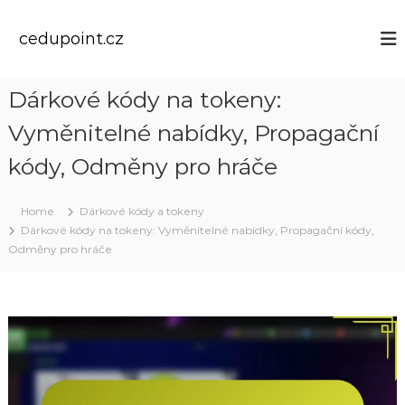
S
k
cedupoint.cz
i
p
t
Dárkové kódy na tokeny:
o
c
Vyměnitelné nabídky, Propagační
o
n
kódy, Odměny pro hráče
t
e
Home
Dárkové kódy a tokeny
n
Dárkové kódy na tokeny: Vyměnitelné nabídky, Propagační kódy,
t
Odměny pro hráče