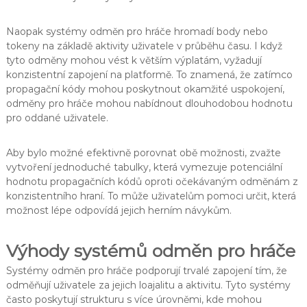
Naopak systémy odměn pro hráče hromadí body nebo
tokeny na základě aktivity uživatele v průběhu času. I když
tyto odměny mohou vést k větším výplatám, vyžadují
konzistentní zapojení na platformě. To znamená, že zatímco
propagační kódy mohou poskytnout okamžité uspokojení,
odměny pro hráče mohou nabídnout dlouhodobou hodnotu
pro oddané uživatele.
Aby bylo možné efektivně porovnat obě možnosti, zvažte
vytvoření jednoduché tabulky, která vymezuje potenciální
hodnotu propagačních kódů oproti očekávaným odměnám z
konzistentního hraní. To může uživatelům pomoci určit, která
možnost lépe odpovídá jejich herním návykům.
Výhody systémů odměn pro hráče
Systémy odměn pro hráče podporují trvalé zapojení tím, že
odměňují uživatele za jejich loajalitu a aktivitu. Tyto systémy
často poskytují strukturu s více úrovněmi, kde mohou