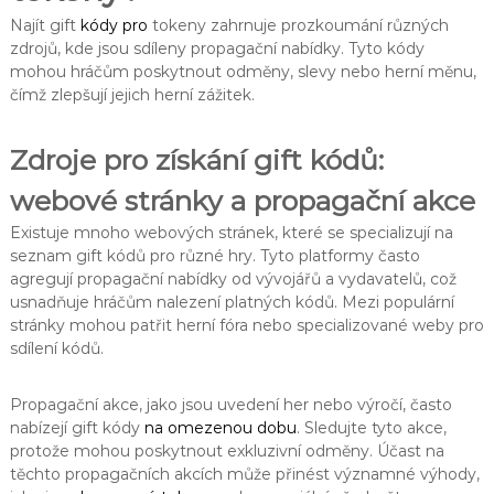
Najít gift
kódy pro
tokeny zahrnuje prozkoumání různých
zdrojů, kde jsou sdíleny propagační nabídky. Tyto kódy
mohou hráčům poskytnout odměny, slevy nebo herní měnu,
čímž zlepšují jejich herní zážitek.
Zdroje pro získání gift kódů:
webové stránky a propagační akce
Existuje mnoho webových stránek, které se specializují na
seznam gift kódů pro různé hry. Tyto platformy často
agregují propagační nabídky od vývojářů a vydavatelů, což
usnadňuje hráčům nalezení platných kódů. Mezi populární
stránky mohou patřit herní fóra nebo specializované weby pro
sdílení kódů.
Propagační akce, jako jsou uvedení her nebo výročí, často
nabízejí gift kódy
na omezenou dobu
. Sledujte tyto akce,
protože mohou poskytnout exkluzivní odměny. Účast na
těchto propagačních akcích může přinést významné výhody,