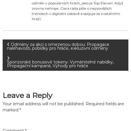
odměn v populárních hrách, jako je Top Eleven. Když
zrovna nehraje, Clara ráda píše o nejnovějších
trendech v digitální zábavě a spojuje se s ostatními
hráči.
P
Odměny za akci s omezenou dobou: Propagace
naléhavosti, pobídky pro hráče, exkluzivní odměny
o
Sponzorské bonusové tokeny: Vyměnitelné nabídky,
Propagační kampaně, Výhody pro hráče
s
t
Leave a Reply
n
Your email address will not be published.
Required fields are
a
marked
*
v
Comment
*