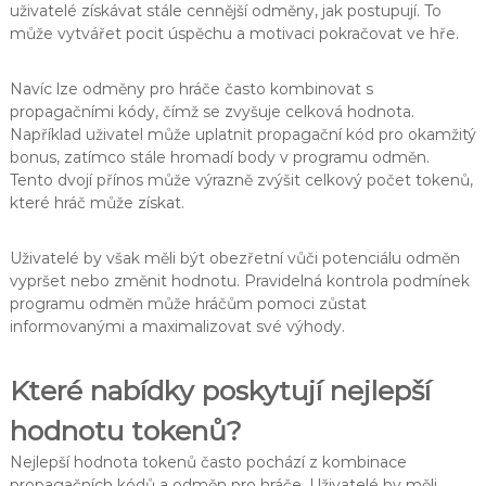
uživatelé získávat stále cennější odměny, jak postupují. To
může vytvářet pocit úspěchu a motivaci pokračovat ve hře.
Navíc lze odměny pro hráče často kombinovat s
propagačními kódy, čímž se zvyšuje celková hodnota.
Například uživatel může uplatnit propagační kód pro okamžitý
bonus, zatímco stále hromadí body v programu odměn.
Tento dvojí přínos může výrazně zvýšit celkový počet tokenů,
které hráč může získat.
Uživatelé by však měli být obezřetní vůči potenciálu odměn
vypršet nebo změnit hodnotu. Pravidelná kontrola podmínek
programu odměn může hráčům pomoci zůstat
informovanými a maximalizovat své výhody.
Které nabídky poskytují nejlepší
hodnotu tokenů?
Nejlepší hodnota tokenů často pochází z kombinace
propagačních kódů a odměn pro hráče. Uživatelé by měli