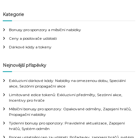
Kategorie
Bonusy pro sponzory a měsíční nabídky
Ceny a posilovače události
Dárkové kódy a tokeny
Nejnovější příspěvky
Exkluzivní dárkové kódy: Nabídky na omezenou dobu, Speciální
akce, Sezónní propagační akce
Limitované edice tokenů: Exkluzivní předměty, Sezónní akce,
Incentivy pro hráče
Měsíční bonusy pro sponzory: Opakované odměny, Zapojení hráčů,
Propagační nabídky
Týdenní bonusy pro sponzory: Pravidelné aktualizace, Zapojení
hráčů, Systém odměn
Proces uplatnění cen za události: Požadavky, zapojení hráčů, systém