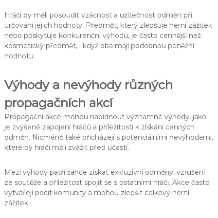
Hráči by měli posoudit vzácnost a užitečnost odměn při
určování jejich hodnoty. Předmět, který zlepšuje herní zážitek
nebo poskytuje konkurenční výhodu, je často cennější než
kosmetický předmět, i když oba mají podobnou peněžní
hodnotu.
Výhody a nevýhody různých
propagačních akcí
Propagační akce mohou nabídnout významné výhody, jako
je zvýšené zapojení hráčů a příležitosti k získání cenných
odměn. Nicméně také přicházejí s potenciálními nevýhodami,
které by hráči měli zvážit před účastí.
Mezi výhody patří šance získat exkluzivní odměny, vzrušení
ze soutěže a příležitost spojit se s ostatními hráči. Akce často
vytvářejí pocit komunity a mohou zlepšit celkový herní
zážitek.