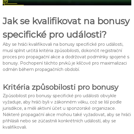
Jak se kvalifikovat na bonusy
specifické pro události?
Aby se hráči kvalifikovali na bonusy specifické pro události,
musí splnit určitá kritéria způsobilosti, dokončit registrační
proces pro propagační akce a dodržovat podmínky spojené s
bonusy. Pochopení těchto prvků je klíčové pro maximalizaci
odměn během propagačních období.
Kritéria způsobilosti pro bonusy
Způsobilost pro bonusy specifické pro události obvykle
vyžaduje, aby hráči byli v zákonném věku, což se liší podle
jurisdikce, a měli aktivní účet u sponzorské organizace.
Některé propagační akce mohou také vyžadovat, aby se hráči
přihlásili nebo se zúčastnili konkrétních událostí, aby se
kvalifikovali.