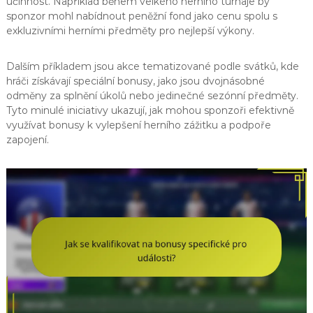
účinnost. Například během velkého herního turnaje by
sponzor mohl nabídnout peněžní fond jako cenu spolu s
exkluzivními herními předměty pro nejlepší výkony.
Dalším příkladem jsou akce tematizované podle svátků, kde
hráči získávají speciální bonusy, jako jsou dvojnásobné
odměny za splnění úkolů nebo jedinečné sezónní předměty.
Tyto minulé iniciativy ukazují, jak mohou sponzoři efektivně
využívat bonusy k vylepšení herního zážitku a podpoře
zapojení.