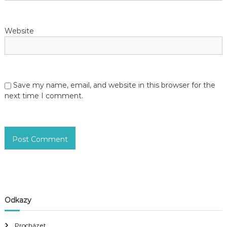
Website
Save my name, email, and website in this browser for the
next time I comment.
Odkazy
Procházet