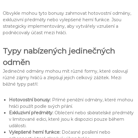
Obvykle mohou tyto bonusy zahrnovat hotovostní odměny,
exkluzivní předměty nebo vylepšené herní funkce. Jsou
strategicky implementovány, aby vytvářely vzrušení a
podněcovaly účast mezi hráči.
Typy nabízených jedinečných
odměn
Jedinečné odměny mohou mít různé formy, které oslovují
různé zájmy hráčů a zlepšují jejich celkový zážitek. Mezi
běžné typy patří:
Hotovostní bonusy:
Přímé peněžní odměny, které mohou
hráči použít podle svých přání.
Exkluzivní předměty:
Oblečení nebo sběratelské předměty
v limitované edici, které jsou k dispozici pouze během
události.
Vylepšené herní funkce:
Dočasné posílení nebo