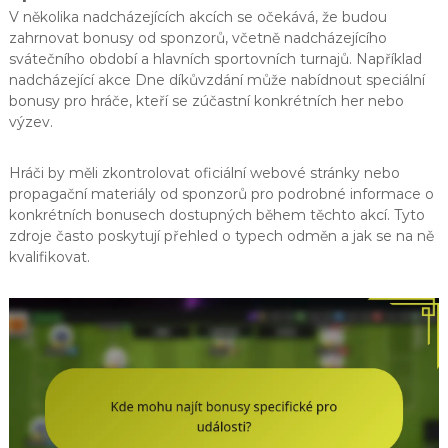
V několika nadcházejících akcích se očekává, že budou
zahrnovat bonusy od sponzorů, včetně nadcházejícího
svátečního období a hlavních sportovních turnajů. Například
nadcházející akce Dne díkůvzdání může nabídnout speciální
bonusy pro hráče, kteří se zúčastní konkrétních her nebo
výzev.
Hráči by měli zkontrolovat oficiální webové stránky nebo
propagační materiály od sponzorů pro podrobné informace o
konkrétních bonusech dostupných během těchto akcí. Tyto
zdroje často poskytují přehled o typech odměn a jak se na ně
kvalifikovat.