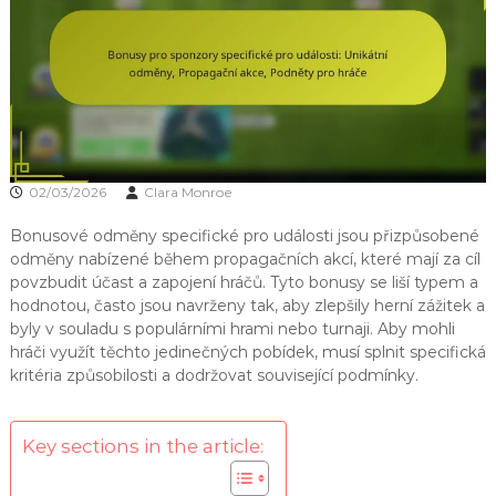
02/03/2026
Clara Monroe
Bonusové odměny specifické pro události jsou přizpůsobené
odměny nabízené během propagačních akcí, které mají za cíl
povzbudit účast a zapojení hráčů. Tyto bonusy se liší typem a
hodnotou, často jsou navrženy tak, aby zlepšily herní zážitek a
byly v souladu s populárními hrami nebo turnaji. Aby mohli
hráči využít těchto jedinečných pobídek, musí splnit specifická
kritéria způsobilosti a dodržovat související podmínky.
Key sections in the article: