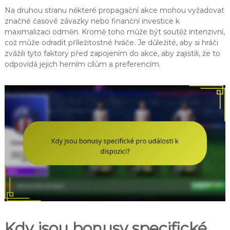
Na druhou stranu některé propagační akce mohou vyžadovat
značné časové závazky nebo finanční investice k
maximalizaci odměn. Kromě toho může být soutěž intenzivní,
což může odradit příležitostné hráče. Je důležité, aby si hráči
zvážili tyto faktory před zapojením do akce, aby zajistili, že to
odpovídá jejich herním cílům a preferencím.
Kdy jsou bonusy specifické