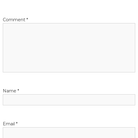
v
Comment
*
i
g
a
t
i
Name
*
o
n
Email
*