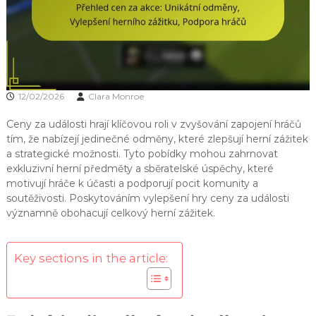
12/02/2026
Clara Monroe
Ceny za události hrají klíčovou roli v zvyšování zapojení hráčů
tím, že nabízejí jedinečné odměny, které zlepšují herní zážitek
a strategické možnosti. Tyto pobídky mohou zahrnovat
exkluzivní herní předměty a sběratelské úspěchy, které
motivují hráče k účasti a podporují pocit komunity a
soutěživosti. Poskytováním vylepšení hry ceny za události
významně obohacují celkový herní zážitek.
Key sections in the article: