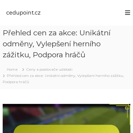
S
k
cedupoint.cz
i
p
t
Přehled cen za akce: Unikátní
o
c
odměny, Vylepšení herního
o
n
zážitku, Podpora hráčů
t
e
Home
Ceny a posilovače události
n
Přehled cen za akce: Unikátní odměny, Vylepšení herního zážitku,
t
Podpora hráčů