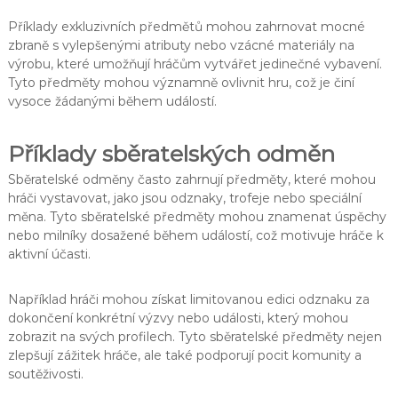
Příklady exkluzivních předmětů mohou zahrnovat mocné
zbraně s vylepšenými atributy nebo vzácné materiály na
výrobu, které umožňují hráčům vytvářet jedinečné vybavení.
Tyto předměty mohou významně ovlivnit hru, což je činí
vysoce žádanými během událostí.
Příklady sběratelských odměn
Sběratelské odměny často zahrnují předměty, které mohou
hráči vystavovat, jako jsou odznaky, trofeje nebo speciální
měna. Tyto sběratelské předměty mohou znamenat úspěchy
nebo milníky dosažené během událostí, což motivuje hráče k
aktivní účasti.
Například hráči mohou získat limitovanou edici odznaku za
dokončení konkrétní výzvy nebo události, který mohou
zobrazit na svých profilech. Tyto sběratelské předměty nejen
zlepšují zážitek hráče, ale také podporují pocit komunity a
soutěživosti.