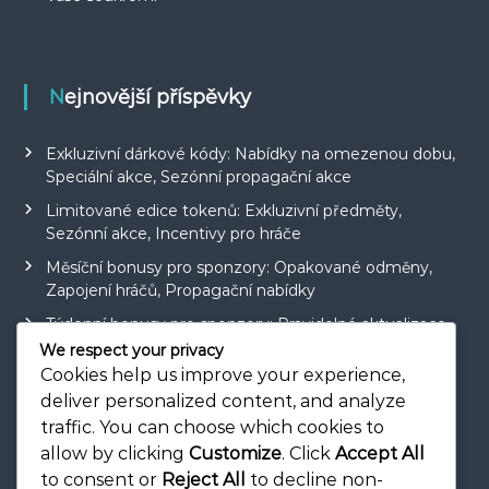
Nejnovější příspěvky
Exkluzivní dárkové kódy: Nabídky na omezenou dobu,
Speciální akce, Sezónní propagační akce
Limitované edice tokenů: Exkluzivní předměty,
Sezónní akce, Incentivy pro hráče
Měsíční bonusy pro sponzory: Opakované odměny,
Zapojení hráčů, Propagační nabídky
Týdenní bonusy pro sponzory: Pravidelné aktualizace,
Zapojení hráčů, Systém odměn
We respect your privacy
Cookies help us improve your experience,
Proces uplatnění cen za události: Požadavky, zapojení
deliver personalized content, and analyze
hráčů, systém odměn
traffic. You can choose which cookies to
allow by clicking
Customize
. Click
Accept All
to consent or
Reject All
to decline non-