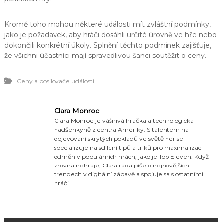
Kromě toho mohou některé události mít zvláštní podmínky,
jako je požadavek, aby hráči dosáhli určité úrovně ve hře nebo
dokončili konkrétní úkoly. Splnění těchto podmínek zajišťuje,
že všichni účastníci mají spravedlivou šanci soutěžit o ceny.
Ceny a posilovače události
Clara Monroe
Clara Monroe je vášnivá hráčka a technologická
nadšenkyně z centra Ameriky. S talentem na
objevování skrytých pokladů ve světě her se
specializuje na sdílení tipů a triků pro maximalizaci
odměn v populárních hrách, jako je Top Eleven. Když
zrovna nehraje, Clara ráda píše o nejnovějších
trendech v digitální zábavě a spojuje se s ostatními
hráči.