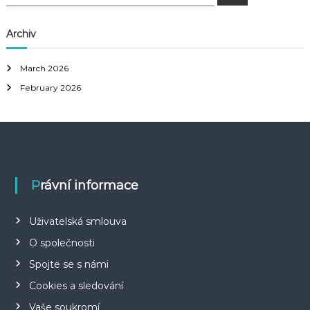
e
e
a
a
r
c
r
Archiv
h
c
h
March 2026
f
February 2026
o
r
:
Právní informace
Uživatelská smlouva
O společnosti
Spojte se s námi
Cookies a sledování
Vaše soukromí