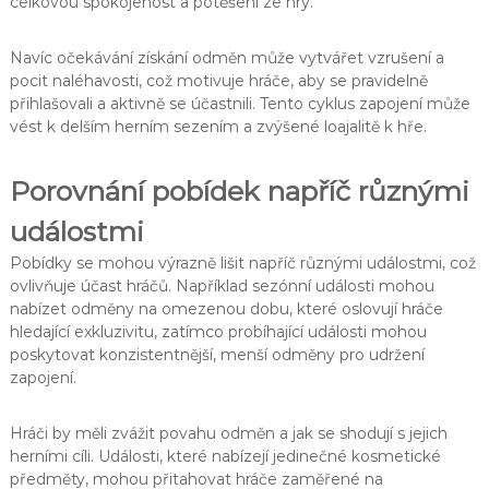
celkovou spokojenost a potěšení ze hry.
Navíc očekávání získání odměn může vytvářet vzrušení a
pocit naléhavosti, což motivuje hráče, aby se pravidelně
přihlašovali a aktivně se účastnili. Tento cyklus zapojení může
vést k delším herním sezením a zvýšené loajalitě k hře.
Porovnání pobídek napříč různými
událostmi
Pobídky se mohou výrazně lišit napříč různými událostmi, což
ovlivňuje účast hráčů. Například sezónní události mohou
nabízet odměny na omezenou dobu, které oslovují hráče
hledající exkluzivitu, zatímco probíhající události mohou
poskytovat konzistentnější, menší odměny pro udržení
zapojení.
Hráči by měli zvážit povahu odměn a jak se shodují s jejich
herními cíli. Události, které nabízejí jedinečné kosmetické
předměty, mohou přitahovat hráče zaměřené na