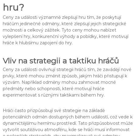
hru?
Ceny za události významně zlepšují hru tím, že poskytují
hráčům jedinečné odměny, které zlepšují jejich strategické
možnosti a celkový zážitek. Tyto ceny mohou nabízet
vylepšení hry, konkurenční výhody a pobídky, které motivují
hráče k hlubšímu zapojení do hry.
Vliv na strategii a taktiku hráčů
Ceny za události ovlivňují strategii hráčů tím, že zavádějí nové
prvky, které mohou změnit způsob, jakým hráči přistupují k
výzvám. Například odměny mohou zahrnovat mocné
předměty nebo schopnosti, které motivují hráče
experimentovat s různými taktikami během hry.
Hráči často přizpůsobují své strategie na základě
potenciálních odměn dostupných během událostí, což vede k
dynamičtějšímu hernímu prostředí. Tato přizpůsobivost může
vytvořit soutěživou atmosféru, kde se hráči musí informovat