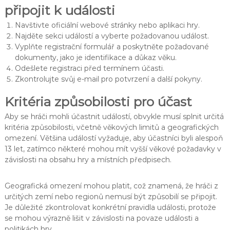
připojit k události
Navštivte oficiální webové stránky nebo aplikaci hry.
Najděte sekci událostí a vyberte požadovanou událost.
Vyplňte registrační formulář a poskytněte požadované
dokumenty, jako je identifikace a důkaz věku.
Odešlete registraci před termínem účasti.
Zkontrolujte svůj e-mail pro potvrzení a další pokyny.
Kritéria způsobilosti pro účast
Aby se hráči mohli účastnit událostí, obvykle musí splnit určitá
kritéria způsobilosti, včetně věkových limitů a geografických
omezení. Většina událostí vyžaduje, aby účastníci byli alespoň
13 let, zatímco některé mohou mít vyšší věkové požadavky v
závislosti na obsahu hry a místních předpisech.
Geografická omezení mohou platit, což znamená, že hráči z
určitých zemí nebo regionů nemusí být způsobilí se připojit.
Je důležité zkontrolovat konkrétní pravidla události, protože
se mohou výrazně lišit v závislosti na povaze události a
politikách hry.