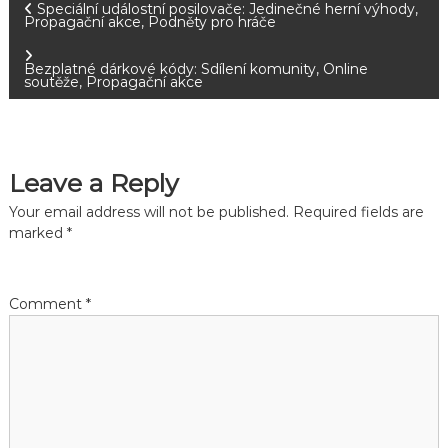
P
Speciální událostní posilovače: Jedinečné herní výhody,
Propagační akce, Podněty pro hráče
o
Bezplatné dárkové kódy: Sdílení komunity, Online
soutěže, Propagační akce
s
t
Leave a Reply
n
Your email address will not be published.
Required fields are
a
marked
*
v
Comment
*
i
g
a