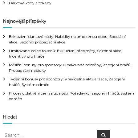
Dárkové kódy a tokeny
Nejnovější příspěvky
Exkluzivní dárkové kódy: Nabídky na omezenou dobu, Speciální
akce, Sezónní propagační akce
Limitované edice tokenů: Exkluzivní předměty, Sezónní akce,
Incentivy pro hráče
Měsíční bonusy pro sponzory: Opakované odměny, Zapojení hráčů,
Propagační nabídky
Týdenní bonusy pro sponzory: Pravidelné aktualizace, Zapojení
hráčů, Systém odměn
Proces uplatnění cen za události: Požadavky, zapojení hráčů, systém
odměn
Hledat
S
S