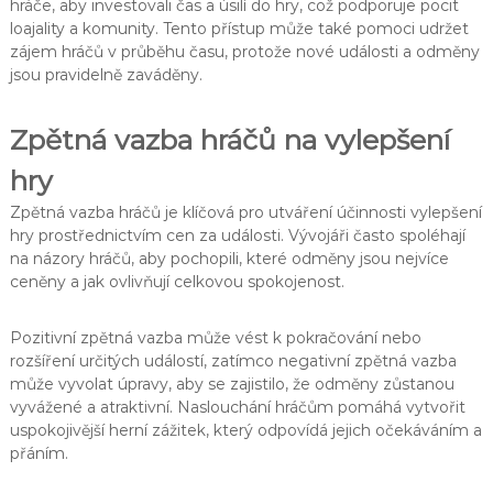
hráče, aby investovali čas a úsilí do hry, což podporuje pocit
loajality a komunity. Tento přístup může také pomoci udržet
zájem hráčů v průběhu času, protože nové události a odměny
jsou pravidelně zaváděny.
Zpětná vazba hráčů na vylepšení
hry
Zpětná vazba hráčů je klíčová pro utváření účinnosti vylepšení
hry prostřednictvím cen za události. Vývojáři často spoléhají
na názory hráčů, aby pochopili, které odměny jsou nejvíce
ceněny a jak ovlivňují celkovou spokojenost.
Pozitivní zpětná vazba může vést k pokračování nebo
rozšíření určitých událostí, zatímco negativní zpětná vazba
může vyvolat úpravy, aby se zajistilo, že odměny zůstanou
vyvážené a atraktivní. Naslouchání hráčům pomáhá vytvořit
uspokojivější herní zážitek, který odpovídá jejich očekáváním a
přáním.