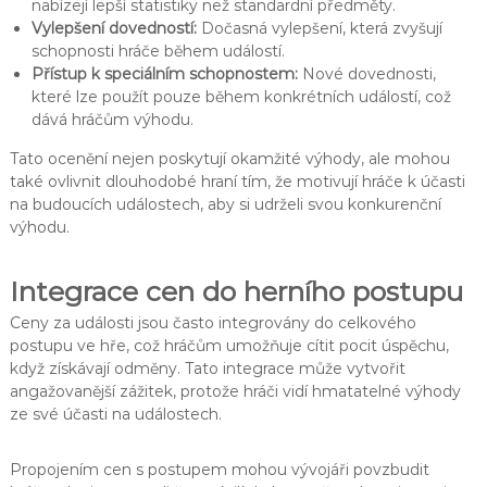
nabízejí lepší statistiky než standardní předměty.
Vylepšení dovedností:
Dočasná vylepšení, která zvyšují
schopnosti hráče během událostí.
Přístup k speciálním schopnostem:
Nové dovednosti,
které lze použít pouze během konkrétních událostí, což
dává hráčům výhodu.
Tato ocenění nejen poskytují okamžité výhody, ale mohou
také ovlivnit dlouhodobé hraní tím, že motivují hráče k účasti
na budoucích událostech, aby si udrželi svou konkurenční
výhodu.
Integrace cen do herního postupu
Ceny za události jsou často integrovány do celkového
postupu ve hře, což hráčům umožňuje cítit pocit úspěchu,
když získávají odměny. Tato integrace může vytvořit
angažovanější zážitek, protože hráči vidí hmatatelné výhody
ze své účasti na událostech.
Propojením cen s postupem mohou vývojáři povzbudit